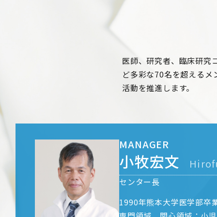
医師、研究者、臨床研究
ど多彩な70名を超える
活動を推進します。
MANAGER
小牧宏文
Hiro
センター長
1990年熊本大学医学部
専門領域、関心領域：小児